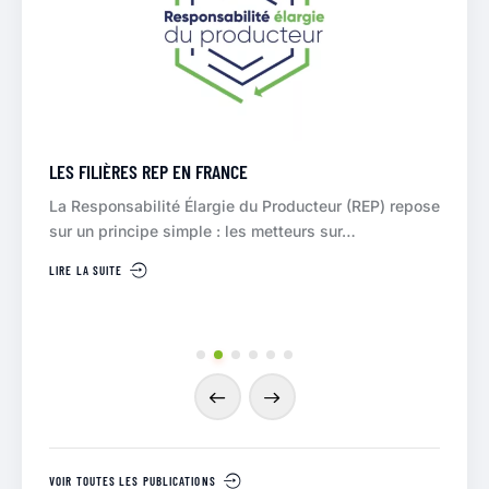
LES FILIÈRES REP EN FRANCE
PEUT
La Responsabilité Élargie du Producteur (REP) repose
Le ré
sur un principe simple : les metteurs sur…
impo
circu
LIRE LA SUITE
LIRE L
VOIR TOUTES LES PUBLICATIONS