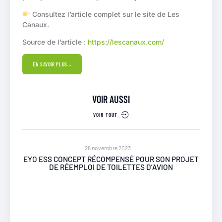
Consultez l’article complet sur le site de Les
Canaux.
Source de l’article :
https://lescanaux.com/
EN SAVOIR PLUS…
VOIR AUSSI
VOIR TOUT
 2023
5 octobre 2023
ENSÉ POUR SON PROJET
« CHANGER LA MANIÈRE DONT ON FAIT
ILETTES D’AVION
LE RÉEMPLOI DES TEXTILES EN DÉB
VENDREDI