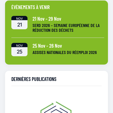
ÉVÈNEMENTS À VENIR
21 Nov
-
29 Nov
NOV
21
SERD 2026 – SEMAINE EUROPÉENNE DE LA
RÉDUCTION DES DÉCHETS
25 Nov
-
26 Nov
NOV
25
ASSISES NATIONALES DU RÉEMPLOI 2026
DERNIÈRES PUBLICATIONS