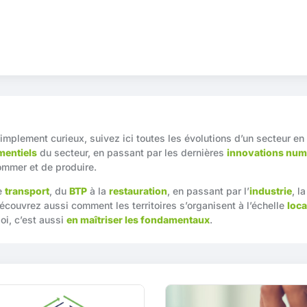
simplement curieux, suivez ici toutes les évolutions d’un secteur en
entiels
du secteur, en passant par les dernières
innovations num
ommer et de produire.
e
transport
, du
BTP
à la
restauration
, en passant par l’
industrie
, l
couvrez aussi comment les territoires s’organisent à l’échelle
loca
oi, c’est aussi
en maîtriser les fondamentaux
.