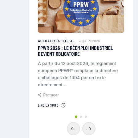
28 juillet 2026
I
,
ACTUALITÉS
ACTUALITÉS
,
LÉGAL
COMPRE
PPWR 2026 : LE RÉEMPLOI INDUSTRIEL
8 juillet 
DEVIENT OBLIGATOIRE
YER ?
LES FI
À partir du 12 août 2026, le règlement
 place de plus en
La Res
européen PPWR* remplace la directive
les démarches
(REP) 
emballages de 1994 par un texte
Son principe est
metteu
directement…
Part
Partager
LIRE LA 
LIRE LA SUITE