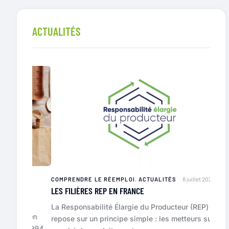
ACTUALITÉS
8 juillet 2026
COMPRENDRE LE RÉEMPLOI
,
ACTUALITÉS
COMPR
ENT
LES FILIÈRES REP EN FRANCE
PEUT
La Responsabilité Élargie du Producteur (REP)
Le ré
ropéen
repose sur un principe simple : les metteurs sur le
impor
de 1994